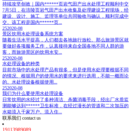
持续攻坚创效｜国内******页岩气田产出水处理工程顺利中交
7月5日，在涪陵页岩气田产出水收集及处理建设工程现场，经
建设、设计、施工、监理等单位共同验收与确认，顺利完成中
交。该工程是国内******页...
25
2020-08
景区饮用水处理设备系统方案
随着生活水平提高，人们都去各地旅行放松。那么旅游景区就
要做好各项服务工作，认真接待来自全国各地不同人群的游
客，而旅游景区的饮用水安...
25
2020-08
水处理设备的种类
目前市场中的水处理产品有很多，但是使用水处理要根据不同
的情况、根据用户的使用水的要求来进行选用，不能一概而论
的。水处理设备根据使用...
25
2020-08
我们为什么要使用水处理设备
日常饮用的水经过了多种清洁、杀菌消毒手段，经出厂水质监
测能够达到******卫生标准，在经过漫长的管道和二次加压的
水箱流入千家万户。流入住...
联系我们
contact us
19113989089