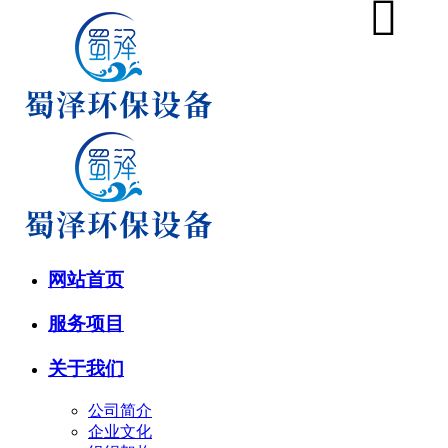
网站首页
服务项目
关于我们
公司简介
企业文化