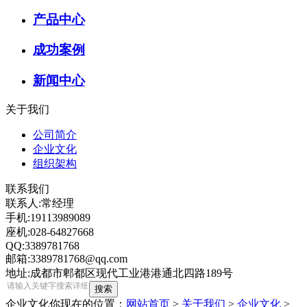
产品中心
成功案例
新闻中心
关于我们
公司简介
企业文化
组织架构
联系我们
联系人:常经理
手机:19113989089
座机:028-64827668
QQ:3389781768
邮箱:3389781768@qq.com
地址:成都市郫都区现代工业港港通北四路189号
企业文化
你现在的位置：
网站首页
>
关于我们
>
企业文化
>