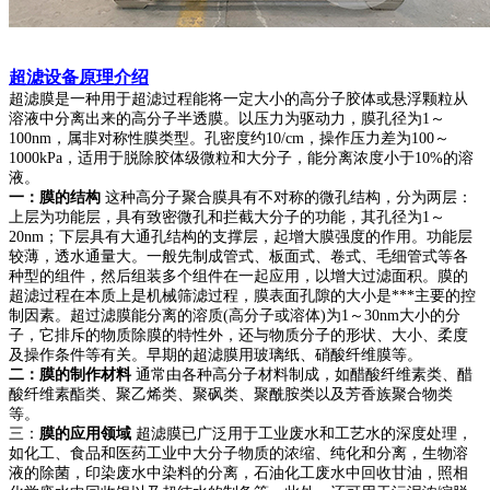
超滤设备原理介绍
超滤膜是一种用于超滤过程能将一定大小的高分子胶体或悬浮颗粒从
溶液中分离出来的高分子半透膜。以压力为驱动力，膜孔径为1～
100nm，属非对称性膜类型。孔密度约10/cm，操作压力差为100～
1000kPa，适用于脱除胶体级微粒和大分子，能分离浓度小于10%的溶
液。
一：膜的
结构
这种高分子聚合膜具有不对称的微孔结构，分为两层：
上层为功能层，具有致密微孔和拦截大分子的功能，其孔径为1～
20nm；下层具有大通孔结构的支撑层，起增大膜强度的作用。功能层
较薄，透水通量大。一般先制成管式、板面式、卷式、毛细管式等各
种型的组件，然后组装多个组件在一起应用，以增大过滤面积。膜的
超滤过程在本质上是机械筛滤过程，膜表面孔隙的大小是***主要的控
制因素。超过滤膜能分离的溶质(高分子或溶体)为1～30nm大小的分
子，它排斥的物质除膜的特性外，还与物质分子的形状、大小、柔度
及操作条件等有关。早期的超滤膜用玻璃纸、硝酸纤维膜等。
二：膜的
制作材料
通常由各种高分子材料制成，如醋酸纤维素类、醋
酸纤维素酯类、聚乙烯类、聚砜类、聚酰胺类以及芳香族聚合物类
等。
三：
膜的
应用领域
超滤膜已广泛用于工业废水和工艺水的深度处理，
如化工、食品和医药工业中大分子物质的浓缩、纯化和分离，生物溶
液的除菌，印染废水中染料的分离，石油化工废水中回收甘油，照相